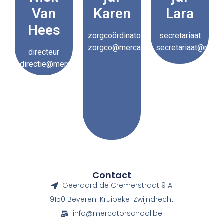
Van
Karen
Lara
Hees
zorgcoördinator
secretariaat
zorgco@mercatorschool.be
secretariaat@merc
directeur
directie@mercatorschool.be
Contact
Geeraard de Cremerstraat 91A
9150 Beveren-Kruibeke-Zwijndrecht
info@mercatorschool.be