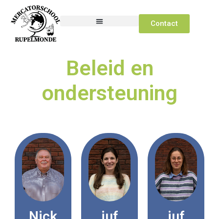
Contact
Beleid en
ondersteuning
Nick
juf
juf