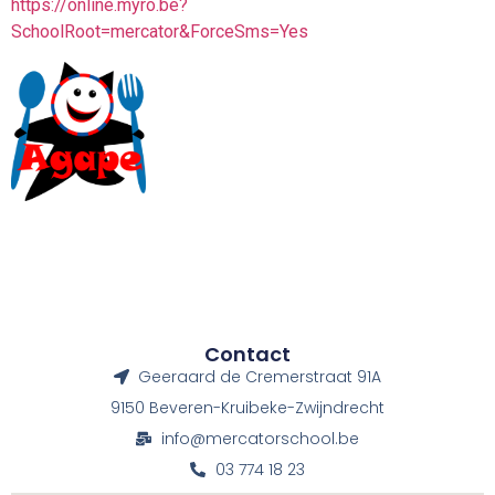
https://online.myro.be?
SchoolRoot=mercator&ForceSms=Yes
Contact
Geeraard de Cremerstraat 91A
9150 Beveren-Kruibeke-Zwijndrecht
info@mercatorschool.be
03 774 18 23